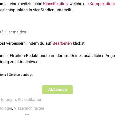
on
ist eine medizinische
Klassifikation
, welche die
Komplikation
ichtspunkten in vier Stadien unterteilt.
et?
Hier melden
lbst verbessern, indem du auf
Bearbeiten
klickst.
cher Abszess
oder
Phlegmone
 unser Flexikon-Redaktionsteam darum. Deine zusätzlichen Anga
elter Abszess im Unterbauch,
Retroperitoneum
oder im
kleinen 
ändig zu aktualisieren:
oration
mit generalisierter eitriger
Peritonitis
tens 5 Zeichen benötigt.
oration mit generalisierter
kotiger
Peritonitis
Absenden
,
Eponym
,
Klassifikation
rologie
,
Viszeralchirurgie