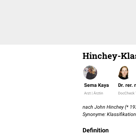
Hinchey-Klas
Sema Kaya
Dr. rer.
Arzt | Ärztin
DocCheck
nach John Hinchey (* 193
Synonyme: Klassifikation
Definition