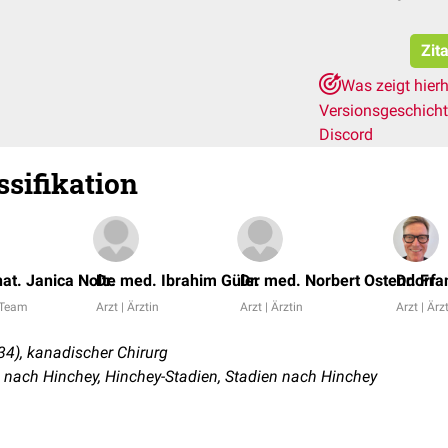
Zit
Was zeigt hier
Versionsgeschich
Discord
sifikation
 nat. Janica Nolte
Dr. med. Ibrahim Güler
Dr. med. Norbert Ostendorf
Dr. Fr
 Team
Arzt | Ärztin
Arzt | Ärztin
Arzt | Ärz
4), kanadischer Chirurg
 nach Hinchey, Hinchey-Stadien, Stadien nach Hinchey