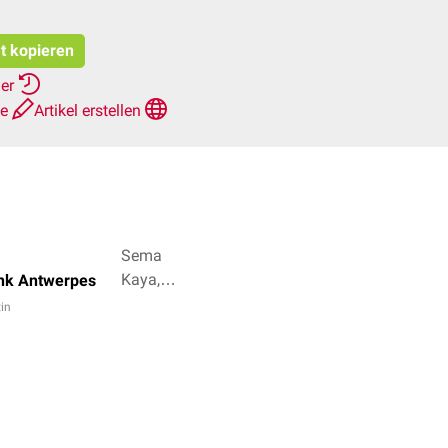
at kopieren
her
te
Artikel erstellen
Sema
Kaya,
ank Antwerpes
Dr. rer.
tin
nat.
Janica
Nolte +
3