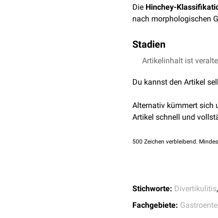
Die
Hinchey-Klassifikati
nach morphologischen Ges
Stadien
Artikelinhalt ist veralt
Stadium
Befund
Du kannst den Artikel se
I
parakolis
Alternativ kümmert sich
II
abgekaps
Artikel schnell und vollst
III
freie Perf
500
Zeichen verbleibend. Mindes
IV
freie Perf
Stichworte:
Divertikulitis
Fachgebiete:
Gastroente