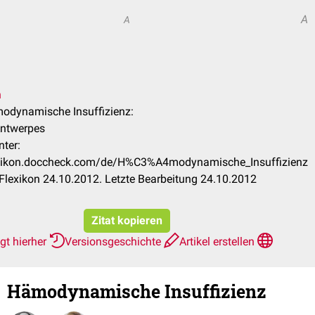
A
A
n
modynamische Insuffizienz:
Antwerpes
nter:
lexikon.doccheck.com/de/H%C3%A4modynamische_Insuffizienz
lexikon 24.10.2012. Letzte Bearbeitung 24.10.2012
Zitat kopieren
gt hierher
Versionsgeschichte
Artikel erstellen
Hämodynamische Insuffizienz