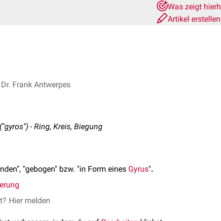
Was zeigt hier
Artikel erstelle
Dr. Frank Antwerpes
"gyros") - Ring, Kreis, Biegung
den", "gebogen" bzw. "in Form eines
Gyrus
"
.
ierung
et?
Hier melden