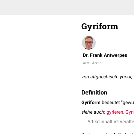
Gyriform
Dr. Frank Antwerpes
Arzt | Ärztin
von altgriechisch: γῦρος (
Definition
Gyriform
bedeutet "gewun
siehe auch
:
gyrieren
,
Gyr
Artikelinhalt ist veralt