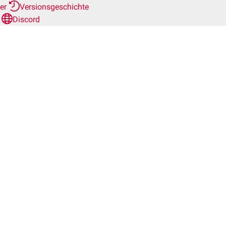
her
Versionsgeschichte
n
Discord