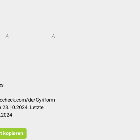
A
A
es
doccheck.com/de/Gyriform
 23.10.2024. Letzte
0.2024
at kopieren