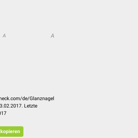
A
A
ccheck.com/de/Glanznagel
3.02.2017. Letzte
017
 kopieren