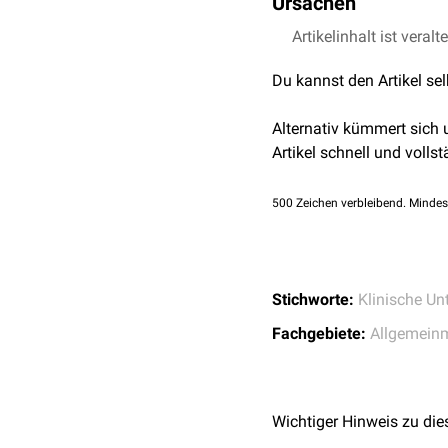
Ursachen
Glanznägel kommen bei E
Artikelinhalt ist veralt
atopischem Ekzem
Du kannst den Artikel se
Skabies
Urämie
Alternativ kümmert sich
primär biliärer Zirrho
Artikel schnell und vollst
500
Zeichen verbleibend. Mindes
Stichworte:
Klinische U
Fachgebiete:
Allgemein
Wichtiger Hinweis zu die