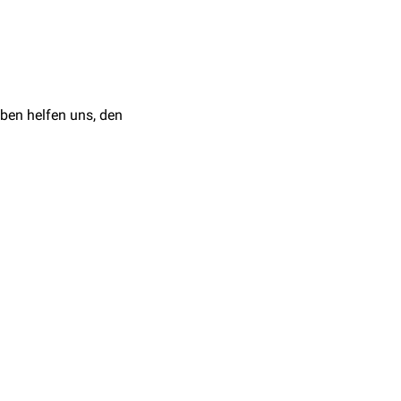
z) einhergehen, z.B. bei
ben helfen uns, den