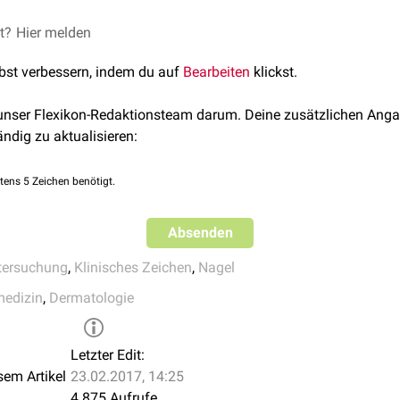
rkrankungen vor, die mit starkem chronischem
et?
Hier melden
Pruritus
(Juckrei
lbst verbessern, indem du auf
Bearbeiten
klickst.
 unser Flexikon-Redaktionsteam darum. Deine zusätzlichen Anga
se
ändig zu aktualisieren:
tens 5 Zeichen benötigt.
Absenden
ntersuchung
,
Klinisches Zeichen
,
Nagel
medizin
,
Dermatologie
Letzter Edit:
sem Artikel
23.02.2017, 14:25
4.875 Aufrufe