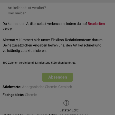
Terrazzoplatten
Sortieren
↑
Mortimer, Charles E: Das Basiswissen der Chemie, Thieme Verlag
Artikelinhalt ist veraltet?
Sieben
Stuttgart, 12. Auflage, 2015
Hier melden
Flotation
Scheidung nach
Dichte
Du kannst den Artikel selbst verbessern, indem du auf
Bearbeiten
Schwimm-/Sinkverfahren
klickst.
Elektrostatische Trennung
Extraktion
Alternativ kümmert sich unser Flexikon-Redaktionsteam darum.
Deine zusätzlichen Angaben helfen uns, den Artikel schnell und
vollständig zu aktualisieren:
500
Zeichen verbleibend. Mindestens 5 Zeichen benötigt.
Absenden
Stichworte:
Anorganische Chemie
,
Gemisch
Fachgebiete:
Chemie
Letzter Edit: