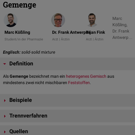
Gemenge
Marc
Kößling,
Dr. Frank
Marc Kößling
Dr. Frank Antwerpes
Bijan Fink
Antwerpes
Student/in der Pharmazie
Arzt | Ärztin
Arzt | Ärztin
+ 1
Englisch:
solid-solid mixture
Definition
Als
Gemenge
bezeichnet man ein
heterogenes
Gemisch
aus
mindestens zwei nicht mischbaren
Feststoffen
.
Beispiele
Granit
Trennverfahren
verunreinigte
Erze
Sand-Salz-Gemenge
Ein Gemenge lässt sich durch verschiedene physikalische Methoden in
Ledeburit
Quellen
[
1
]
seine Phasen trennen: