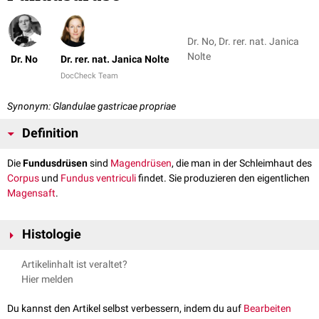
Dr. No, Dr. rer. nat. Janica
Nolte
Dr. No
Dr. rer. nat. Janica Nolte
DocCheck Team
Synonym: Glandulae gastricae propriae
Definition
Die
Fundusdrüsen
sind
Magendrüsen
, die man in der Schleimhaut des
Corpus
und
Fundus ventriculi
findet. Sie produzieren den eigentlichen
Magensaft
.
Histologie
Bei den Fundusdrüsen handelt ich um gestreckte
tubuläre
Drüsen. Der
Artikelinhalt ist veraltet?
Drüsenschlauch wird histologisch in drei Abschnitte unterteilt:
Hier melden
Isthmus
Halsstück (Cervix)
Du kannst den Artikel selbst verbessern, indem du auf
Bearbeiten