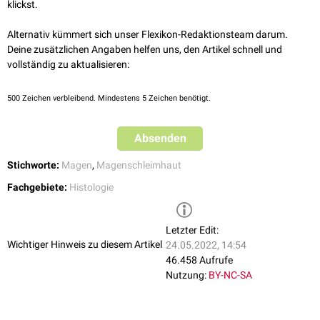
Hauptstück (Pars principalis)
klickst.
Der Isthmus ist eine Engstelle der Fundusdrüsen am Übergang zum
Alternativ kümmert sich unser Flexikon-Redaktionsteam darum.
Magengrübchen
(Foveola gastrica). Hier finden sich
Stammzellen
, aus
Deine zusätzlichen Angaben helfen uns, den Artikel schnell und
denen sich neue Epithelzellen für die Magenschleimhaut bilden.
vollständig zu aktualisieren:
In den Fundusdrüsen kann man verschiedene sekretorisch aktive
Zelltypen differenzieren. Dazu zählen:
500
Zeichen verbleibend. Mindestens 5 Zeichen benötigt.
Nebenzellen
Hauptzellen
Absenden
Belegzellen
Stichworte:
Magen
,
Magenschleimhaut
Fachgebiete:
Histologie
Letzter Edit:
Wichtiger Hinweis zu diesem Artikel
24.05.2022, 14:54
46.458 Aufrufe
Nutzung:
BY-NC-SA