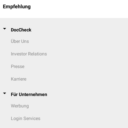
Empfehlung
DocCheck
Über Uns
Investor Relations
Presse
Karriere
Für Unternehmen
Werbung
Login Services