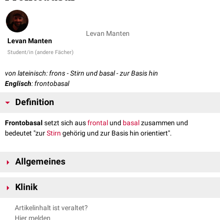
Levan Manten
Levan Manten
Student/in (andere Fächer)
von lateinisch: frons - Stirn und basal - zur Basis hin
Englisch
: frontobasal
Definition
Frontobasal
setzt sich aus
frontal
und
basal
zusammen und
bedeutet "zur
Stirn
gehörig und zur Basis hin orientiert".
Allgemeines
Frontobasale Areale liegen an der vorderen
Schädelbasis
und sind u.a. in
Klinik
olfaktorische
Prozesse involviert.
Brüche der vorderen Schädelbasis werden
frontobasale Frakturen
Artikelinhalt ist veraltet?
genannt.
Hier melden