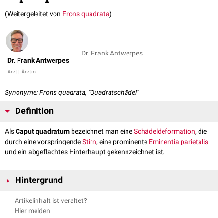
(Weitergeleitet von
Frons quadrata
)
Dr. Frank Antwerpes
Dr. Frank Antwerpes
Arzt | Ärztin
Synonyme: Frons quadrata, "Quadratschädel"
Definition
Als
Caput quadratum
bezeichnet man eine
Schädeldeformation
, die
durch eine vorspringende
Stirn
, eine prominente
Eminentia parietalis
und ein abgeflachtes Hinterhaupt gekennzeichnet ist.
Hintergrund
Das Caput quadratum kommt bei
Rachitis
vor. Durch die
Vitamin-D-
Artikelinhalt ist veraltet?
Prophylaxe
bei Säuglingen ist der Befund heute (2020) selten.
Hier melden