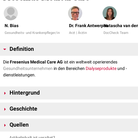
N. Bias
Dr. Frank Antwerpes
Natascha van den
Gesundheits- und Krankenpfleger/in
Arzt | Ärztin
DocCheck Team
Definition
Die
Fresenius Medical Care AG
ist ein weltweit operierendes
Gesundheitsunternehmen
in den Bereichen
Dialyseprodukte
und -
dienstleistungen.
Hintergrund
Das Unternehmen ist eine Aktiengesellschaft. Der größte Einzelaktionär
Geschichte
[
1
]
mit 32 % am Grundkapital ist die
Fresenius SE & Co. KGaA
.
Der
restliche Anteil der Aktien befindet sich im Streubesitz. Der Sitz des
1996 wurde die Fresenius Medical Care AG durch den Zusammenschluss
Unternehmens ist in Hof (Saale). Operativ geführt wird das Unternehmen
Quellen
des weltweiten Dialysegeschäfts von Fresenius und National Medical
in Bad Homburg vor der Höhe. Im Jahr 2021 erwirtschaftete die
Care gegründet und ging in Frankfurt und New York an die Börse. Im
↑
Fresenius Medical Care
; Aktionärsstruktur; abgerufen am
Fresenius Medical Care mit etwa 123.000 Mitarbeitern einen Umsatz von
Artikelinhalt ist veraltet?