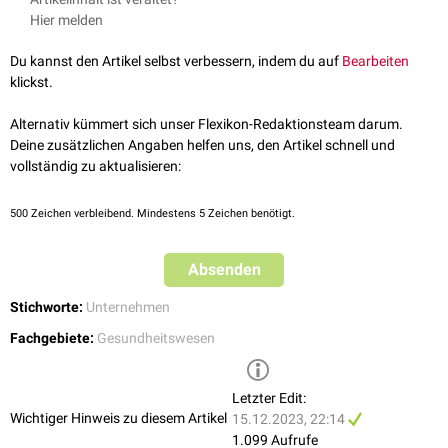
Jahr 2005 änderte Fresenius Medical Care seine Rechtsform in eine
[
2
]
14.12.2023
knapp 17,6 Mrd. Euro.
Hier melden
Kommanditgesellschaft auf Aktien (KGaA). 5 Jahre später wurde ein
↑
Fresenius Medical Care
; Fresenius Medical Care erfüllt Prognose
Gemeinschaftsunternehmen zur Entwicklung und zum Vertrieb von
und strebt für 2022 Rückkehr zu Gewinnwachstum an;
Du kannst den Artikel selbst verbessern, indem du auf
Bearbeiten
Medikamenten für
Nierenkranke
entwickelt. Seit 2011 wurde Fresenius
Pressemitteilung vom 22.02.22
klickst.
Medical Care durch Übernahmen global ausgebaut und das
↑
Fresenius Medical Care
; Unternehmensgeschichte; abgerufen am
Produktportfolio stetig erweitert. Mit Einführung des globalen
14.12.2023
Alternativ kümmert sich unser Flexikon-Redaktionsteam darum.
Nachhaltigkeitprogamms 2020 liegt der Fokus des Unternehmens auch
[
3
]
Deine zusätzlichen Angaben helfen uns, den Artikel schnell und
auf den Themen Nachhaltigkeit und Innovation.
vollständig zu aktualisieren:
500
Zeichen verbleibend. Mindestens 5 Zeichen benötigt.
Absenden
Stichworte:
Unternehmen
Fachgebiete:
Gesundheitswesen
Letzter Edit:
Wichtiger Hinweis zu diesem Artikel
15.12.2023, 22:14
1.099 Aufrufe