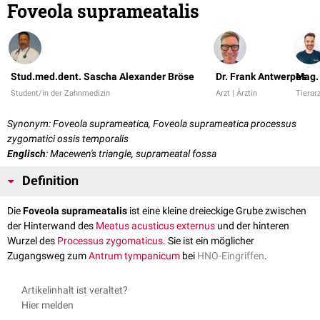
Foveola suprameatalis
Stud.med.dent. Sascha Alexander Bröse
Dr. Frank Antwerpes
Mag. 
Student/in der Zahnmedizin
Arzt | Ärztin
Tierarz
Synonym: Foveola suprameatica, Foveola suprameatica processus
zygomatici ossis temporalis
Englisch
: Macewen's triangle, suprameatal fossa
Definition
Die
Foveola suprameatalis
ist eine kleine dreieckige Grube zwischen
der Hinterwand des
Meatus acusticus externus
und der hinteren
Wurzel des
Processus zygomaticus
. Sie ist ein möglicher
Zugangsweg zum
Antrum tympanicum
bei
HNO-Eingriffen
.
Artikelinhalt ist veraltet?
Hier melden