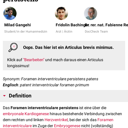
Milad Gangehi
Fridolin Bachinger
Dr. rer. nat. Fabienne R
Student/in der Humanmedizin
Arzt | Ärztin
DocCheck Team
Oops. Das hier ist ein Articulus brevis minimus.
Klick auf
"Bearbeiten"
und mach daraus einen Articulus
longissimus!
Synonym: Foramen interventriculare persistens patens
Englisch
: patent interventricular foramen primum
Definition
Das
Foramen interventriculare persistens
ist eine über die
embryonale
Kardiogenese
hinaus bestehende Verbindung zwischen
dem rechten und linken
Herzventrikel
, bei der sich das
Foramen
interventriculare
im Zuge der
Embryogenese
nicht (vollständig)