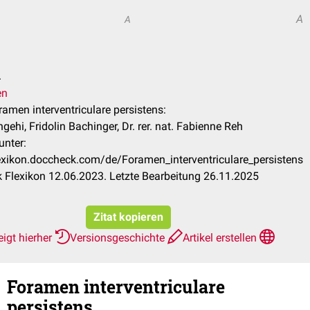
A
A
.
en
oramen interventriculare persistens:
gehi, Fridolin Bachinger, Dr. rer. nat. Fabienne Reh
unter:
lexikon.doccheck.com/de/Foramen_interventriculare_persistens
Flexikon 12.06.2023. Letzte Bearbeitung 26.11.2025
Zitat kopieren
igt hierher
Versionsgeschichte
Artikel erstellen
Foramen interventriculare
persistens