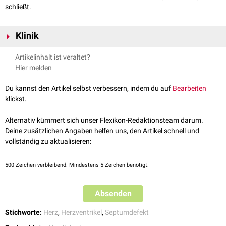
schließt.
Klinik
Die unverschlossene Scheidewand zwischen den Ventrikeln (
Septum
Artikelinhalt ist veraltet?
interventriculare
) führt zu einem
Ventrikelseptumdefekt
(VSD).
Hier melden
Du kannst den Artikel selbst verbessern, indem du auf
Bearbeiten
klickst.
Alternativ kümmert sich unser Flexikon-Redaktionsteam darum.
Deine zusätzlichen Angaben helfen uns, den Artikel schnell und
vollständig zu aktualisieren:
500
Zeichen verbleibend. Mindestens 5 Zeichen benötigt.
Absenden
Stichworte:
Herz
,
Herzventrikel
,
Septumdefekt