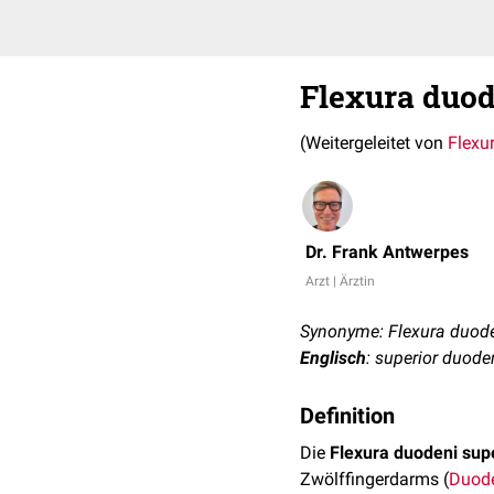
Flexura duod
(Weitergeleitet von
Flexu
Dr. Frank Antwerpes
Arzt | Ärztin
Synonyme: Flexura duode
Englisch
: superior duode
Definition
Die
Flexura duodeni sup
Zwölffingerdarms (
Duod