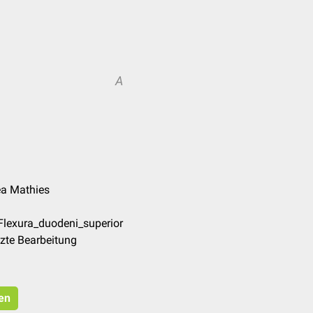
A
ea Mathies
Flexura_duodeni_superior
zte Bearbeitung
ren