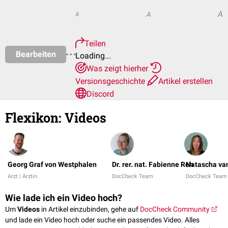
A
A
A
Teilen
Bearbeiten
Loading...
Was zeigt hierher
Versionsgeschichte
Artikel erstellen
Discord
Flexikon
:
Videos
Georg Graf von Westphalen
Dr. rer. nat. Fabienne Reh
Natascha van
Arzt | Ärztin
DocCheck Team
DocCheck Team
Wie lade ich ein Video hoch?
Um
Videos
in Artikel einzubinden, gehe auf
DocCheck Community
und lade ein Video hoch oder suche ein passendes Video. Alles