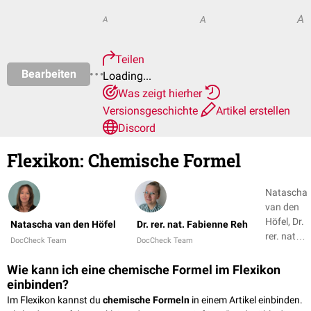
A
A
A
Teilen
Bearbeiten
Loading...
Was zeigt hierher
Versionsgeschichte
Artikel erstellen
Discord
Flexikon
:
Chemische Formel
Natascha
van den
Höfel, Dr.
Natascha van den Höfel
Dr. rer. nat. Fabienne Reh
rer. nat.
DocCheck Team
DocCheck Team
Fabienne
Reh
Wie kann ich eine chemische Formel im Flexikon
einbinden?
Im Flexikon kannst du
chemische Formeln
in einem Artikel einbinden.