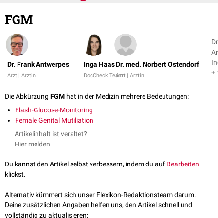
FGM
Dr
An
I
Dr. Frank Antwerpes
Inga Haas
Dr. med. Norbert Ostendorf
+ 
Arzt | Ärztin
DocCheck Team
Arzt | Ärztin
Die Abkürzung
FGM
hat in der Medizin mehrere Bedeutungen:
Flash-Glucose-Monitoring
Female Genital Mutiliation
Artikelinhalt ist veraltet?
Hier melden
Du kannst den Artikel selbst verbessern, indem du auf
Bearbeiten
klickst.
Alternativ kümmert sich unser Flexikon-Redaktionsteam darum.
Deine zusätzlichen Angaben helfen uns, den Artikel schnell und
vollständig zu aktualisieren: