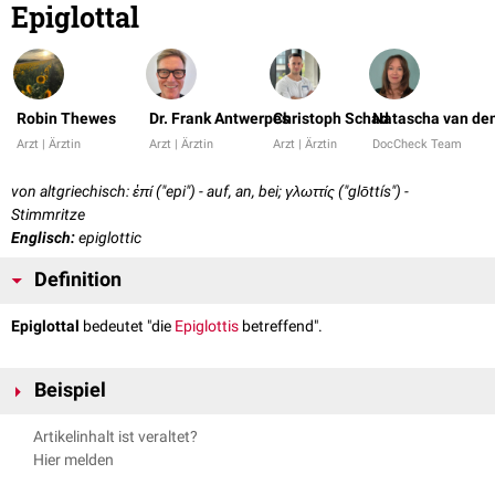
Epiglottal
Robin Thewes
Dr. Frank Antwerpes
Christoph Schad
Natascha van den
Arzt | Ärztin
Arzt | Ärztin
Arzt | Ärztin
DocCheck Team
von altgriechisch: ἐπί ("epi") - auf, an, bei; γλωττίς ("glōttís") -
Stimmritze
Englisch:
epiglottic
Definition
Epiglottal
bedeutet "die
Epiglottis
betreffend".
Beispiel
Epiglottale
Artikulation
Artikelinhalt ist veraltet?
Hier melden