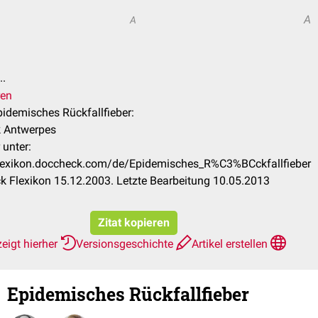
A
A
..
ren
Epidemisches Rückfallfieber:
k Antwerpes
 unter:
flexikon.doccheck.com/de/Epidemisches_R%C3%BCckfallfieber
 Flexikon 15.12.2003. Letzte Bearbeitung 10.05.2013
Zitat kopieren
eigt hierher
Versionsgeschichte
Artikel erstellen
Epidemisches Rückfallfieber