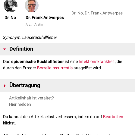
Dr. No, Dr. Frank Antwerpes
Dr. No
Dr. Frank Antwerpes
Arzt | Ärztin
Synonym: Läuserückfallfieber
Definition
Das
epidemische Rückfallfieber
ist eine
Infektionskrankheit
, die
durch den Erreger
Borrelia recurrentis
ausgelöst wird.
Übertragung
Die Übertragung erfolgt durch Läuse von Mensch zu Mensch, bei
Artikelinhalt ist veraltet?
Unterbringung in engen Verhältnissen und mangelnder Hygiene. Die
Hier melden
Erkrankung tritt deshalb
epidemisch
in der kalten Jahreszeit auf.
Du kannst den Artikel selbst verbessern, indem du auf
Bearbeiten
klickst.