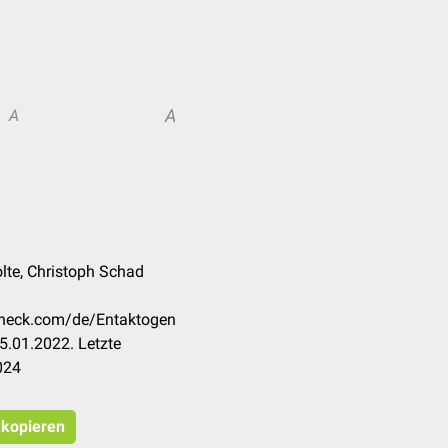
A
A
Nolte, Christoph Schad
ccheck.com/de/Entaktogen
5.01.2022. Letzte
024
 kopieren