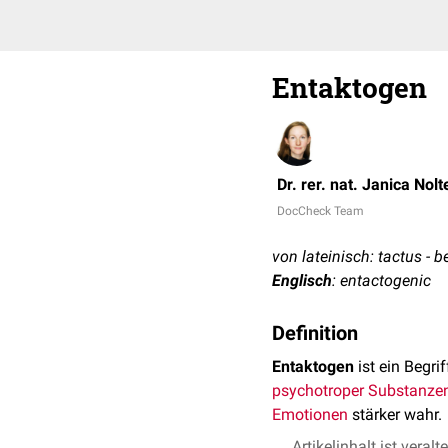
Entaktogen
Dr. rer. nat. Janica Nolt
DocCheck Team
von lateinisch: tactus - b
Englisch
: entactogenic
Definition
Entaktogen
ist ein Begri
psychotroper Substanze
Emotionen
stärker wahr.
Artikelinhalt ist veralt