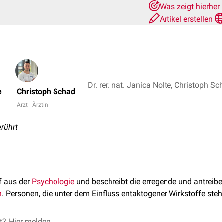
Was zeigt hierher
Artikel erstellen
Dr. rer. nat. Janica Nolte, Christoph S
e
Christoph Schad
Arzt | Ärztin
erührt
ff aus der
Psychologie
und beschreibt die erregende und antrei
n
. Personen, die unter dem Einfluss entaktogener Wirkstoffe ste
et?
Hier melden