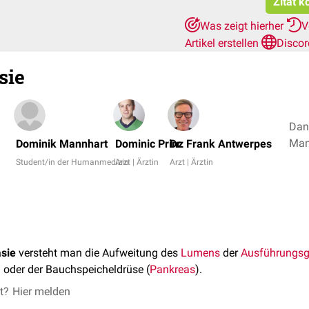
Zitat k
Was zeigt hierher
V
Artikel erstellen
Discor
sie
Dan
Dominik Mannhart
Dominic Prinz
Dr. Frank Antwerpes
Student/in der Humanmedizin
Arzt | Ärztin
Arzt | Ärztin
asie
versteht man die Aufweitung des
Lumens
der
Ausführungs
) oder der Bauchspeicheldrüse (
Pankreas
).
et?
Hier melden