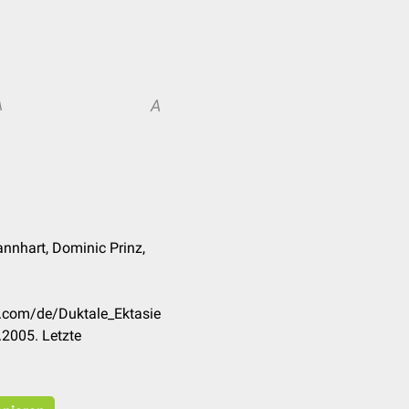
A
A
nnhart, Dominic Prinz,
k.com/de/Duktale_Ektasie
2005. Letzte