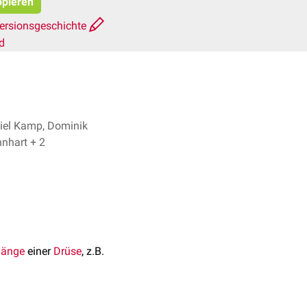
opieren
ersionsgeschichte
d
iel Kamp, Dominik
Mannhart + 2
gänge
einer
Drüse
, z.B.