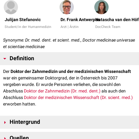
Julijan Stefanovic
Dr. Frank Antwerpes
Natascha van den Höf
Student/in der Humanmedizin
Arzt | Ärztin
DocCheck Team
Synonyme: Dr. med. dent. et scient. med., Doctor medicinae universae
et scientiae medicinae
Definition
Der
Doktor der Zahnmedizin und der medizinischen Wissenschaft
war ein gemeinsamer Doktorgrad, der in Österreich bis 2007
vergeben wurde. Er wurde Personen verliehen, die sowohl den
Abschluss
Doktor der Zahnmedizin (Dr. med. dent.)
als auch den
Abschluss
Doktor der medizinischen Wissenschaft (Dr. scient. med.)
erworben hatten.
Hintergrund
Voraussetzung für die Verleihung des gemeinsamen Grades r. med.
Quellen
dent. et scient. med. war, dass Absolventinnen und Absolventen nach