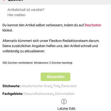
dem
Diplomstudium Zahnmedizin
zunächst den Titel Dr. med. dent. als
↑
Medizinische Universität Wien;
Doktoratsstudium der Angewandten
Artikelinhalt ist veraltet?
sogenanntes
Berufsdoktorat
erhielten und anschließend das
Medizinischen Wissenschaft UN790;
abgerufen am 26.11.2025
[
1
]
Hier melden
Doktoratsstudium der Angewandten Medizinischen Wissenschaft
erfolgreich abgeschlossen hatten.
Du kannst den Artikel selbst verbessern, indem du auf
Bearbeiten
Seit 2007 werden die akademischen Grade unabhängig voneinander
klickst.
erteilt. Wer also beiden Studiengänge absolviert hat, trägt beide Titel
unabhängig voneinander, also Dr. med. dent. Dr. scient. med.
Alternativ kümmert sich unser Flexikon-Redaktionsteam darum.
Deine zusätzlichen Angaben helfen uns, den Artikel schnell und
vollständig zu aktualisieren:
500
Zeichen verbleibend. Mindestens 5 Zeichen benötigt.
Absenden
Stichworte:
Akademischer Grad
,
Titel
,
Österreich
Fachgebiete:
Gesundheitswesen
,
Zahnmedizin
Letzter Edit: