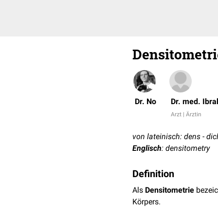
Densitometri
Dr. No
Dr. med. Ibra
Arzt | Ärztin
von lateinisch: dens - di
Englisch
: densitometry
Definition
Als
Densitometrie
bezeic
Körpers.