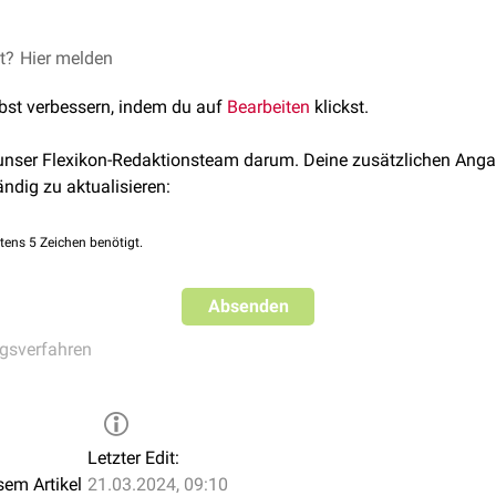
et?
 Messung der
Hier melden
Knochendichte
thysmographie
(ADP): Messung der Körperzusammensetzung, i
lbst verbessern, indem du auf
Bearbeiten
klickst.
 Messung des
Körperfettanteils
mittels Wasserverdrängung
 unser Flexikon-Redaktionsteam darum. Deine zusätzlichen Anga
ändig zu aktualisieren:
tens 5 Zeichen benötigt.
Absenden
gsverfahren
Letzter Edit:
sem Artikel
21.03.2024, 09:10