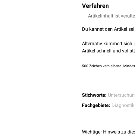
Verfahren
Artikelinhalt ist veralt
Osteodensitometrie
:
Luftverdrängungsple
Du kannst den Artikel se
Körperfettanteils
Hydrodensitometrie
:
Alternativ kümmert sich
Artikel schnell und vollst
500
Zeichen verbleibend. Mindes
Stichworte:
Untersuchun
Fachgebiete:
Diagnostik
Wichtiger Hinweis zu die