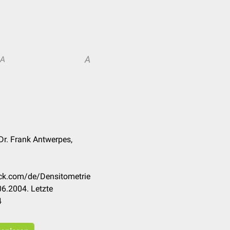
A
A
 Dr. Frank Antwerpes,
eck.com/de/Densitometrie
6.2004. Letzte
4