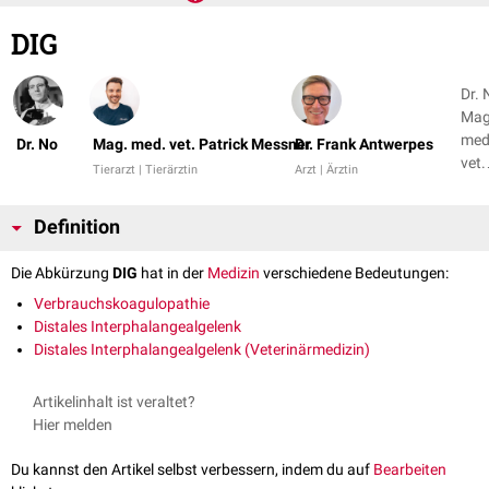
DIG
Dr. 
Mag
med
Dr. No
Mag. med. vet. Patrick Messner
Dr. Frank Antwerpes
vet.
Tierarzt | Tierärztin
Arzt | Ärztin
Patr
Mes
Definition
+ 1
Die Abkürzung
DIG
hat in der
Medizin
verschiedene Bedeutungen:
Verbrauchskoagulopathie
Distales Interphalangealgelenk
Distales Interphalangealgelenk (Veterinärmedizin)
Artikelinhalt ist veraltet?
Hier melden
Du kannst den Artikel selbst verbessern, indem du auf
Bearbeiten