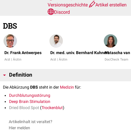
Versionsgeschichte
Artikel erstellen
Discord
DBS
Dr. Frank Antwerpes
Dr. med. univ. Bernhard Kuhnert
Natascha van 
Arzt | Ärztin
Arzt | Ärztin
DocCheck Team
Definition
Die Abkürzung
DBS
steht in der
Medizin
für:
Durchblutungsstörung
Deep Brain Stimulation
Dried Blood Spot
(
Trockenblut
)
Artikelinhalt ist veraltet?
Hier melden