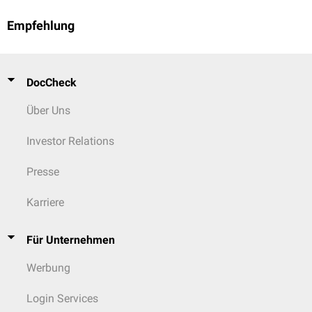
Empfehlung
DocCheck
Über Uns
Investor Relations
Presse
Karriere
Für Unternehmen
Werbung
Login Services