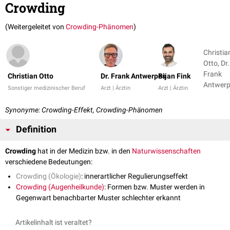
Crowding
(Weitergeleitet von
Crowding-Phänomen
)
Christia
Otto, Dr.
Frank
Christian Otto
Dr. Frank Antwerpes
Bijan Fink
Antwer
Sonstiger medizinischer Beruf
Arzt | Ärztin
Arzt | Ärztin
+ 1
Synonyme: Crowding-Effekt, Crowding-Phänomen
Definition
Crowding
hat in der Medizin bzw. in den
Naturwissenschaften
verschiedene Bedeutungen:
Crowding (Ökologie)
: innerartlicher Regulierungseffekt
Crowding (Augenheilkunde)
: Formen bzw. Muster werden in
Gegenwart benachbarter Muster schlechter erkannt
Artikelinhalt ist veraltet?