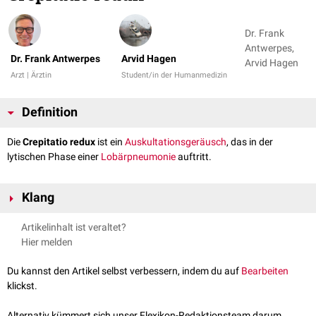
Dr. Frank
Antwerpes,
Dr. Frank Antwerpes
Arvid Hagen
Arvid Hagen
Arzt | Ärztin
Student/in der Humanmedizin
Definition
Die
Crepitatio redux
ist ein
Auskultationsgeräusch
, das in der
lytischen Phase einer
Lobärpneumonie
auftritt.
Klang
Der Klang der Crepitatio redux ist vergleichbar mit dem der
Crepitatio
Artikelinhalt ist veraltet?
indux
in der Anschoppungsphase der
Lobärpneumonie
, welche als
Hier melden
"Knisterrasseln" beschrieben wird.
Du kannst den Artikel selbst verbessern, indem du auf
Bearbeiten
klickst.
Alternativ kümmert sich unser Flexikon-Redaktionsteam darum.