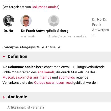
(Weitergeleitet von
Columnae anales
)
Dr. No, Dr.
Frank
Antwerpes
Dr. No
Dr. Frank Antwerpes
Felix Scherg
+ 1
Arzt | Ärztin
Student/in der Humanmedizin
Synonyme: Morgagni-Säule, Analsäule
Definition
Als
Columnae anales
bezeichnet man etwa 8-10 längs verlaufende
Schleimhautfalten des
Analkanals
, die durch Muskelzüge des
Musculus sphincter ani internus
und
submukös
liegende
Venenkonvolute des
Corpus cavernosum recti
gebildet werden.
Anatomie
Am
kaudalen
Ende der Columnae anales findet man kleine segelartige
Artikelinhalt ist veraltet?
Schleimhautfalten, die
Valvulae anales
. Die distalen Ausziehungen der