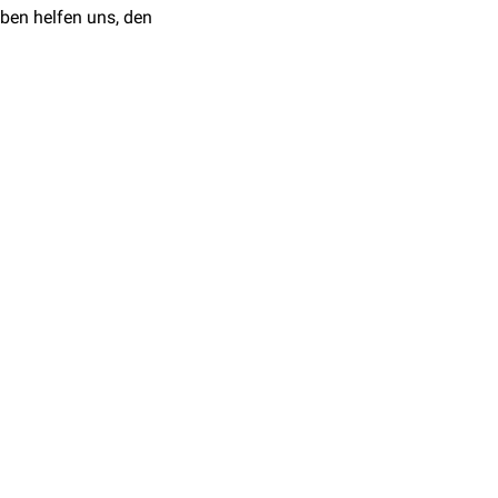
ben helfen uns, den
sonstige psychiatrische
ls 24 Stunden dauern.
ie Forschungen angestellt
r
Hypophyse
oder der
Leben besser meistern zu
Flut. Sie sind für die
thmik; aus diesem Grund