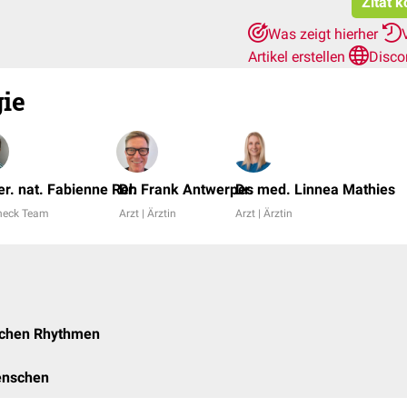
Zitat 
Was zeigt hierher
Artikel erstellen
Disco
ie
rer. nat. Fabienne Reh
Dr. Frank Antwerpes
Dr. med. Linnea Mathies
heck Team
Arzt | Ärztin
Arzt | Ärztin
ischen Rhythmen
enschen