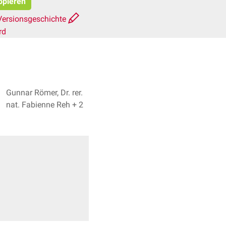
kopieren
Versionsgeschichte
rd
Gunnar Römer, Dr. rer.
nat. Fabienne Reh + 2