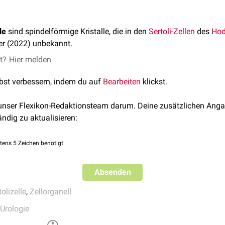
le
sind spindelförmige Kristalle, die in den
Sertoli-Zellen
des
Hod
er (2022) unbekannt.
et?
Hier melden
lbst verbessern, indem du auf
Bearbeiten
klickst.
 unser Flexikon-Redaktionsteam darum. Deine zusätzlichen Anga
ändig zu aktualisieren:
tens 5 Zeichen benötigt.
Absenden
tolizelle
,
Zellorganell
Urologie