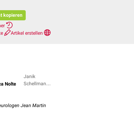
at kopieren
her
te
Artikel erstellen
Janik
Schellmann,
ica Nolte
Dr. med.
Norbert
Ostendorf + 2
eurologen Jean Martin