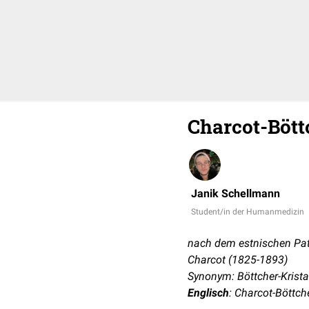
Charcot-Bött
Janik Schellmann
Student/in der Humanmedizin
nach dem estnischen Pat
Charcot (1825-1893)
Synonym: Böttcher-Krista
Englisch
: Charcot-Böttche