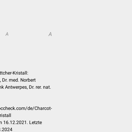
A
A
tcher-Kristall:
 Dr. med. Norbert
k Antwerpes, Dr. rer. nat.
doccheck.com/de/Charcot-
istall
n 16.12.2021. Letzte
3.2024