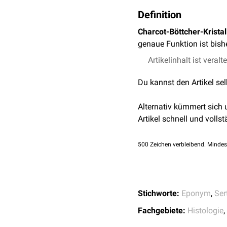
Definition
Charcot-Böttcher-Kristal
genaue Funktion ist bish
Artikelinhalt ist veralt
Du kannst den Artikel se
Alternativ kümmert sich
Artikel schnell und vollst
500
Zeichen verbleibend. Mindes
Stichworte:
Eponym
,
Ser
Fachgebiete:
Histologie
,