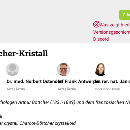
Zit
Was zeigt hier
Versionsgeschich
Discord
cher-Kristall
Dr. med. Norbert Ostendorf
Dr. Frank Antwerpes
Dr. rer. nat. Jan
Arzt | Ärztin
Arzt | Ärztin
DocCheck Team
hologen Arthur Böttcher (1831-1889) und dem französischen N
ll
r crystal, Charcot-Böttcher crystalloid