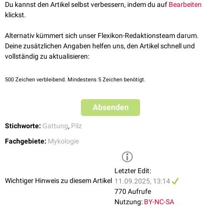
in the Metschnikowiaceae, and proposal of thirteen new genera, fifty-
Du kannst den Artikel selbst verbessern, indem du auf
Bearbeiten
five new combinations and nine new species
. Persoonia. 2024
klickst.
Aug;52:22-43. doi: 10.3767/persoonia.2024.52.02. Epub 2024 Apr 6.
PMID: 39161632; PMCID: PMC11319837.
Alternativ kümmert sich unser Flexikon-Redaktionsteam darum.
Deine zusätzlichen Angaben helfen uns, den Artikel schnell und
vollständig zu aktualisieren:
500
Zeichen verbleibend. Mindestens 5 Zeichen benötigt.
Absenden
Stichworte:
Gattung
,
Pilz
Fachgebiete:
Mykologie
Letzter Edit:
Wichtiger Hinweis zu diesem Artikel
11.09.2025, 13:14
770 Aufrufe
Nutzung:
BY-NC-SA