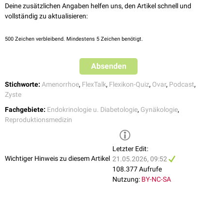
Deine zusätzlichen Angaben helfen uns, den Artikel schnell und
vollständig zu aktualisieren:
500
Zeichen verbleibend. Mindestens 5 Zeichen benötigt.
Absenden
Stichworte:
Amenorrhoe
,
FlexTalk
,
Flexikon-Quiz
,
Ovar
,
Podcast
,
Zyste
Fachgebiete:
Endokrinologie u. Diabetologie
,
Gynäkologie
,
Reproduktionsmedizin
Letzter Edit:
Wichtiger Hinweis zu diesem Artikel
21.05.2026, 09:52
108.377 Aufrufe
Nutzung:
BY-NC-SA