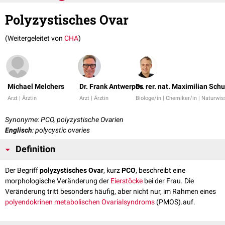
Polyzystisches Ovar
(Weitergeleitet von
CHA
)
Michael Melchers
Dr. Frank Antwerpes
Dr. rer. nat. Maximilian Schu
Arzt | Ärztin
Arzt | Ärztin
Biologe/in | Chemiker/in | Naturwis
Synonyme: PCO, polyzystische Ovarien
Englisch
: polycystic ovaries
Definition
Der Begriff
polyzystisches Ovar
, kurz
PCO
, beschreibt eine
morphologische Veränderung der
Eierstöcke
bei der Frau. Die
Veränderung tritt besonders häufig, aber nicht nur, im Rahmen eines
polyendokrinen metabolischen Ovarialsyndroms
(PMOS).auf.