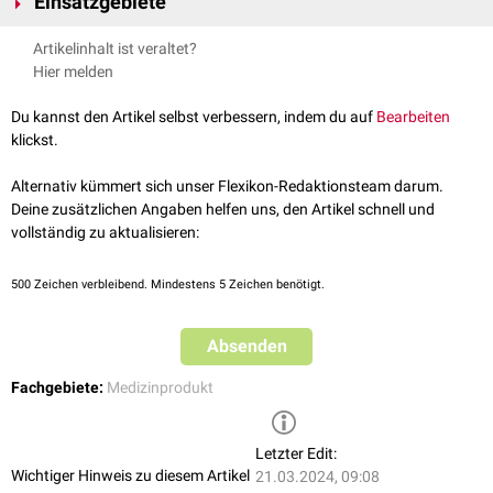
Einsatzgebiete
Einmalküretten, die überwiegend aus Kunststoff bestehen. Sie können
einen stumpfen oder scharfen (schneidenden) Rand haben. In der
Küretten werden unter anderem in der Zahnmedizin, sowie in der
Artikelinhalt ist veraltet?
Medizin kommt eine sehr große Vielfalt von verschiedenen
Gynäkologie
, Chirurgie und
HNO-Heilkunde
eingesetzt, zum Beispiel bei:
Hier melden
Instrumentenvarianten vor, die für ihren jeweiligen Einsatzzweck
Adenektomie
optimiert sind. Die in der Chirurgie eingesetzten Küretten unterscheiden
Entfernung von
Warzen
Du kannst den Artikel selbst verbessern, indem du auf
Bearbeiten
sich vom Aufbau deutlich von den Küretten, die in der
Parodontologie
Konkrementenfernung bei
Periodontitis
klickst.
verwendet werden.
Parodontalküretten
Alternativ kümmert sich unser Flexikon-Redaktionsteam darum.
Deine zusätzlichen Angaben helfen uns, den Artikel schnell und
Gracey-Küretten
vollständig zu aktualisieren:
Langer-Küretten
Columbia-Küretten
McCall-Küretten
500
Zeichen verbleibend. Mindestens 5 Zeichen benötigt.
Chirurgische Küretten
Absenden
Knochenküretten
Kürette nach Sims
Fachgebiete:
Medizinprodukt
Letzter Edit:
Wichtiger Hinweis zu diesem Artikel
21.03.2024, 09:08