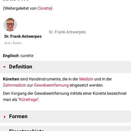
(Weitergeleitet von
Cürette
)
Dr. Frank Antwerpes
Dr. Frank Antwerpes
Arzt | Ärztin
Englisch
: curette
Definition
Küretten
sind Handinstrumente, die in der
Medizin
und in der
Zahnmedizin
zur
Gewebeentfernung
eingesetzt werden.
Den Vorgang der Gewebeentfernung mittels einer Kürette bezeichnet
man als "
Kürettage
".
Formen
Küretten gibt es in sterilisierbarer Ausführung aus Metall und als