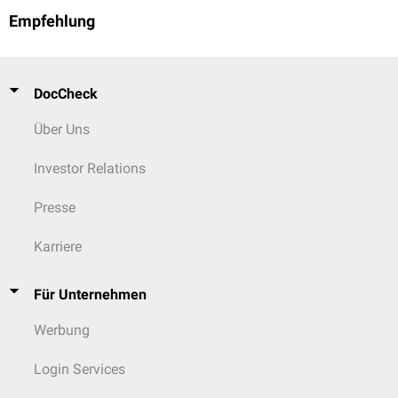
Empfehlung
DocCheck
Über Uns
Investor Relations
Presse
Karriere
Für Unternehmen
Werbung
Login Services