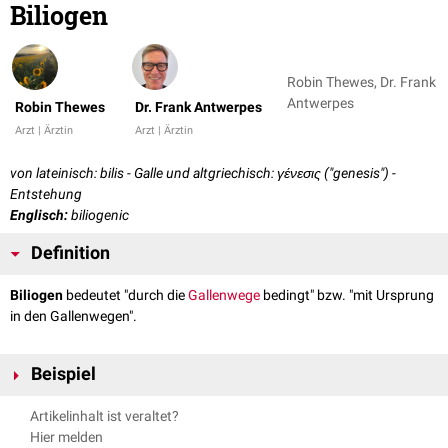
Biliogen
Robin Thewes, Dr. Frank
Antwerpes
Robin Thewes
Dr. Frank Antwerpes
Arzt | Ärztin
Arzt | Ärztin
von lateinisch: bilis - Galle und altgriechisch: γένεσις ("genesis") -
Entstehung
Englisch:
biliogenic
Definition
Biliogen
bedeutet "durch die
Gallenwege
bedingt" bzw. "mit Ursprung
in den Gallenwegen".
Beispiel
Biliogene Pankreatitis
Artikelinhalt ist veraltet?
Hier melden