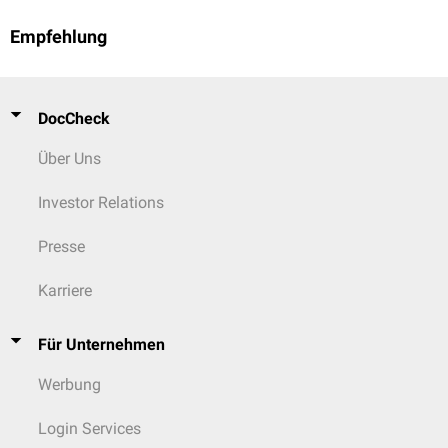
Empfehlung
DocCheck
Über Uns
Investor Relations
Presse
Karriere
Für Unternehmen
Werbung
Login Services