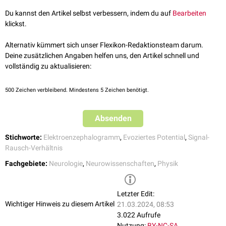
Amplituden
jedoch sehr gering sind. Um diese darstellen zu können, wird
Du kannst den Artikel selbst verbessern, indem du auf
Bearbeiten
das spontan ablaufende EEG-Signal als reizunabhängiges Störsignal
klickst.
betrachtet und bei wiederholter Reizdarbietung herausgemittelt,
während das reizabhängige evozierte Potential aufsummiert wird.
Alternativ kümmert sich unser Flexikon-Redaktionsteam darum.
Deine zusätzlichen Angaben helfen uns, den Artikel schnell und
vollständig zu aktualisieren:
500
Zeichen verbleibend. Mindestens 5 Zeichen benötigt.
Absenden
Stichworte:
Elektroenzephalogramm
,
Evoziertes Potential
,
Signal-
Rausch-Verhältnis
Fachgebiete:
Neurologie
,
Neurowissenschaften
,
Physik
Letzter Edit:
Wichtiger Hinweis zu diesem Artikel
21.03.2024, 08:53
3.022 Aufrufe
Nutzung:
BY-NC-SA