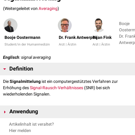
(Weitergeleitet von
Averaging
)
Booje
Oosterm
Dr. Fran
Booje Oostermann
Dr. Frank Antwerpes
Bijan Fink
Antwerpe
Student/in der Humanmedizin
Arzt | Ärztin
Arzt | Ärztin
1
Englisch
: signal averaging
Definition
Die
Signalmittelung
ist ein computergestütztes Verfahren zur
Erhöhung des
Signal-Rausch-Verhältnisses
(SNR) bei sich
wiederholenden Signalen.
Anwendung
In der
Medizin
wird die Signalmittelung zum Beispiel bei der Ableitung
Artikelinhalt ist veraltet?
von
evozierten Potentialen
im
Elektroenzephalogramm
(EEG) genutzt:
Hier melden
Jeder Sinnesreiz löst elektrische Potentialänderungen aus, deren