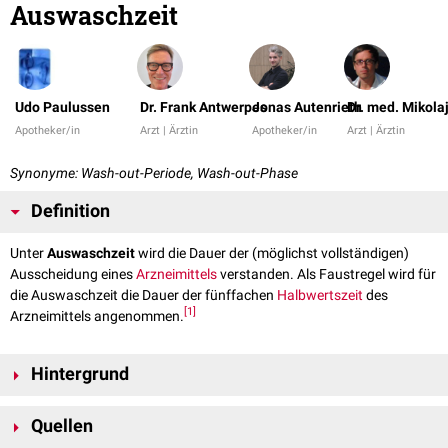
Auswaschzeit
Udo Paulussen
Dr. Frank Antwerpes
Jonas Autenrieth
Dr. med. Mikola
Apotheker/in
Arzt | Ärztin
Apotheker/in
Arzt | Ärztin
Synonyme: Wash-out-Periode, Wash-out-Phase
Definition
Unter
Auswaschzeit
wird die Dauer der (möglichst vollständigen)
Ausscheidung eines
Arzneimittels
verstanden. Als Faustregel wird für
die Auswaschzeit die Dauer der fünffachen
Halbwertszeit
des
[
1
]
Arzneimittels angenommen.
Hintergrund
Die Auswaschzeit ist bei
klinischen Studien
ein wichtiges Kriterium, wenn
Quellen
mittels
Cross-over-Technik
Arzneimittel überkreuzt verabreicht werden