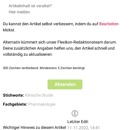
sollen. Durch Einhaltung der Auswaschzeit soll die gegenseitige
↑
[1]
Artikelinhalt ist veraltet?
Beeinflussung durch Arzneimittel vermieden werden. Im Intervall kann
Hier melden
die Wirkung der vorangegangenen Behandlung abklingen.
Du kannst den Artikel selbst verbessern, indem du auf
Bearbeiten
klickst.
Alternativ kümmert sich unser Flexikon-Redaktionsteam darum.
Deine zusätzlichen Angaben helfen uns, den Artikel schnell und
vollständig zu aktualisieren:
500
Zeichen verbleibend. Mindestens 5 Zeichen benötigt.
Absenden
Stichworte:
Klinische Studie
Fachgebiete:
Pharmakologie
Letzter Edit:
Wichtiger Hinweis zu diesem Artikel
11.11.2022, 14:41