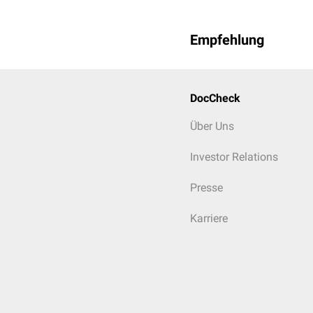
Empfehlung
DocCheck
Über Uns
Investor Relations
Presse
Karriere