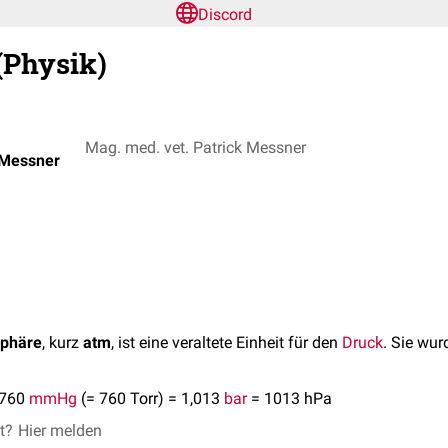
Discord
(Physik)
Mag. med. vet. Patrick Messner
 Messner
sphäre
, kurz
atm
, ist eine veraltete Einheit für den
Druck
. Sie wur
 760
mmHg
(= 760 Torr) = 1,013
bar
= 1013 hPa
et?
Hier melden