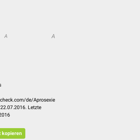
A
A
s
occheck.com/de/Aprosexie
22.07.2016. Letzte
.2016
t kopieren