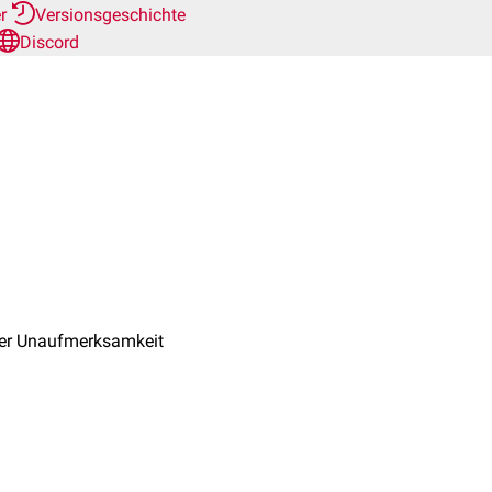
er
Versionsgeschichte
Discord
liger Unaufmerksamkeit