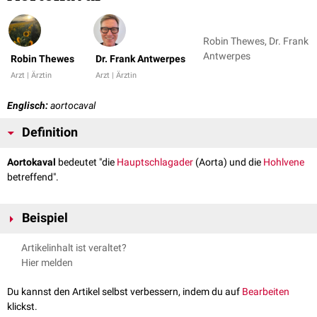
Robin Thewes, Dr. Frank
Antwerpes
Robin Thewes
Dr. Frank Antwerpes
Arzt | Ärztin
Arzt | Ärztin
Englisch:
aortocaval
Definition
Aortokaval
bedeutet "die
Hauptschlagader
(Aorta) und die
Hohlvene
betreffend".
Beispiel
Aortokavale Fistel
Artikelinhalt ist veraltet?
Hier melden
Du kannst den Artikel selbst verbessern, indem du auf
Bearbeiten
klickst.