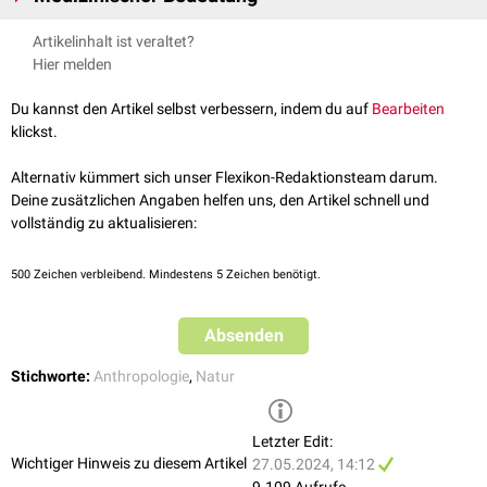
In der Medizin bezieht sich Anthropozentrismus auf die Tendenz,
Artikelinhalt ist veraltet?
Gesundheit
und
Krankheit
primär aus der Perspektive des Menschen zu
Hier melden
betrachten, ohne angemessene Berücksichtigung des
ökologischen
Kontextes.
Du kannst den Artikel selbst verbessern, indem du auf
Bearbeiten
klickst.
Alternativ kümmert sich unser Flexikon-Redaktionsteam darum.
Deine zusätzlichen Angaben helfen uns, den Artikel schnell und
vollständig zu aktualisieren:
500
Zeichen verbleibend. Mindestens 5 Zeichen benötigt.
Absenden
Stichworte:
Anthropologie
,
Natur
Letzter Edit:
Wichtiger Hinweis zu diesem Artikel
27.05.2024, 14:12