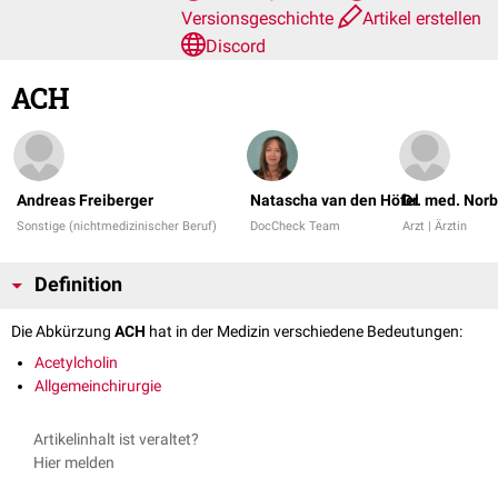
Versionsgeschichte
Artikel erstellen
Discord
ACH
Andreas Freiberger
Natascha van den Höfel
Dr. med. Norb
Sonstige (nichtmedizinischer Beruf)
DocCheck Team
Arzt | Ärztin
Definition
Die Abkürzung
ACH
hat in der Medizin verschiedene Bedeutungen:
Acetylcholin
Allgemeinchirurgie
Artikelinhalt ist veraltet?
Hier melden