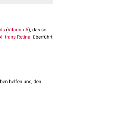
ols
(
Vitamin A
), das so
All-trans-Retinal
überführt
ben helfen uns, den