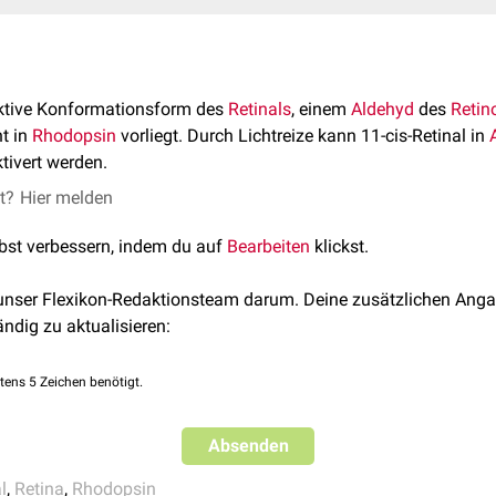
aktive Konformationsform des
Retinals
, einem
Aldehyd
des
Retin
t in
Rhodopsin
vorliegt. Durch Lichtreize kann 11-cis-Retinal in
tivert werden.
et?
Hier melden
lbst verbessern, indem du auf
Bearbeiten
klickst.
 unser Flexikon-Redaktionsteam darum. Deine zusätzlichen Anga
ändig zu aktualisieren:
tens 5 Zeichen benötigt.
Absenden
l
,
Retina
,
Rhodopsin