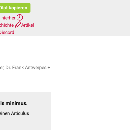
itat kopieren
 hierher
chichte
Artikel
Discord
r, Dr. Frank Antwerpes +
evis minimus.
inen Articulus