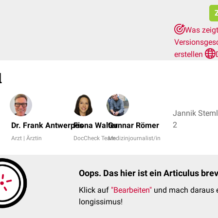
Z
Was zeigt
Versionsges
erstellen
l
Jannik Stemle
2
Dr. Frank Antwerpes
Fiona Walter
Gunnar Römer
Arzt | Ärztin
DocCheck Team
Medizinjournalist/in
Oops. Das hier ist ein Articulus br
Klick auf
"Bearbeiten"
und mach daraus e
longissimus!