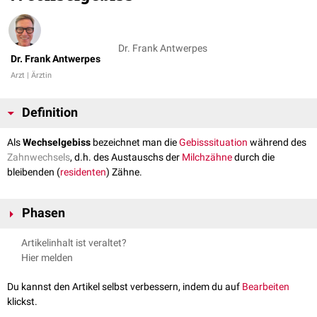
Dr. Frank Antwerpes
Dr. Frank Antwerpes
Arzt | Ärztin
Definition
Als
Wechselgebiss
bezeichnet man die
Gebisssituation
während des
Zahnwechsels
, d.h. des Austauschs der
Milchzähne
durch die
bleibenden (
residenten
) Zähne.
Phasen
Man unterscheidet drei Phasen des Wechselgebisses:
Artikelinhalt ist veraltet?
frühes Wechselgebiss
Hier melden
mittleres Wechselgebiss
spätes Wechselgebiss
Du kannst den Artikel selbst verbessern, indem du auf
Bearbeiten
klickst.