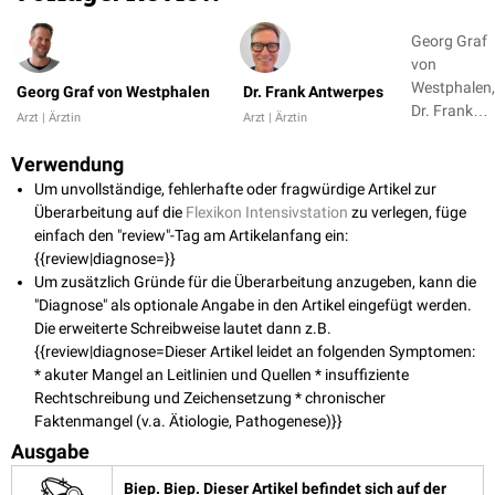
Georg Graf
von
Westphalen,
Georg Graf von Westphalen
Dr. Frank Antwerpes
Dr. Frank
Arzt | Ärztin
Arzt | Ärztin
Antwerpes
Verwendung
Um unvollständige, fehlerhafte oder fragwürdige Artikel zur
Überarbeitung auf die
Flexikon Intensivstation
zu verlegen, füge
einfach den "review"-Tag am Artikelanfang ein:
{{review|diagnose=}}
Um zusätzlich Gründe für die Überarbeitung anzugeben, kann die
"Diagnose" als optionale Angabe in den Artikel eingefügt werden.
Die erweiterte Schreibweise lautet dann z.B.
{{review|diagnose=Dieser Artikel leidet an folgenden Symptomen:
* akuter Mangel an Leitlinien und Quellen * insuffiziente
Rechtschreibung und Zeichensetzung * chronischer
Faktenmangel (v.a. Ätiologie, Pathogenese)}}
Ausgabe
Biep. Biep. Dieser Artikel befindet sich auf der