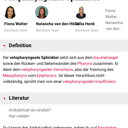
Fiona
Walter,
Natascha
Fiona Walter
Natascha van den Höfel
Julia Henk
van den
DocCheck Team
DocCheck Team
DocCheck Team
Höfel + 1
Definition
Der
velopharyngeale Sphinkter
setzt sich aus dem
Gaumensegel
sowie den Rücken- und Seitenwänden des
Pharynx
zusammen. Er
dient dem
velopharyngealen Verschluss
, also der Trennung des
Mesopharynx
vom
Epipharynx
. Ist dieser Verschluss nicht
vollständig, spricht man von einer
velopharyngealen Insuffizienz
.
Literatur
MDS Manual - Velopharyngeale Insuffizienz
, abgerufen am
Artikelinhalt ist veraltet?
07.02.2022
Hier melden
Du kannst den Artikel selbst verbessern, indem du auf
Bearbeiten