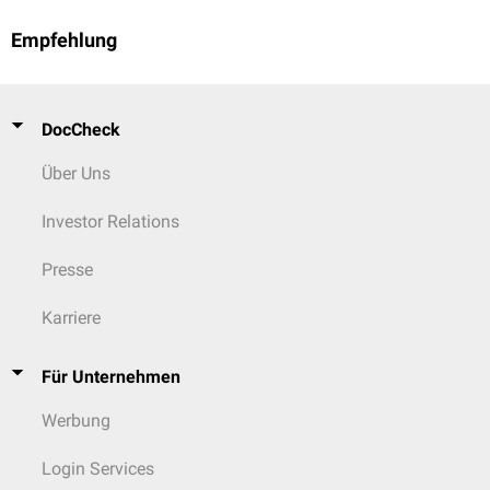
Empfehlung
DocCheck
Über Uns
Investor Relations
Presse
Karriere
Für Unternehmen
Werbung
Login Services