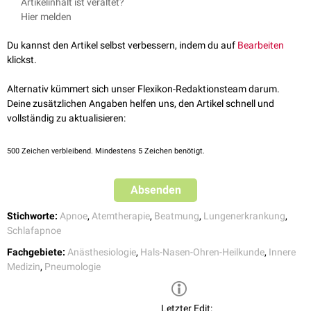
Artikelinhalt ist veraltet?
Hier melden
Du kannst den Artikel selbst verbessern, indem du auf
Bearbeiten
klickst.
Alternativ kümmert sich unser Flexikon-Redaktionsteam darum.
Deine zusätzlichen Angaben helfen uns, den Artikel schnell und
vollständig zu aktualisieren:
500
Zeichen verbleibend. Mindestens 5 Zeichen benötigt.
Absenden
Stichworte:
Apnoe
,
Atemtherapie
,
Beatmung
,
Lungenerkrankung
,
Schlafapnoe
Fachgebiete:
Anästhesiologie
,
Hals-Nasen-Ohren-Heilkunde
,
Innere
Medizin
,
Pneumologie
Letzter Edit: