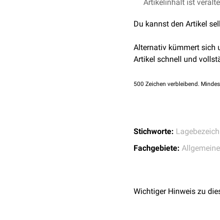
Artikelinhalt ist veralt
Transseptale Nadel
Du kannst den Artikel se
Alternativ kümmert sich
Artikel schnell und vollst
500
Zeichen verbleibend. Mindes
Stichworte:
Lagebezeic
Fachgebiete:
Allgemein
Wichtiger Hinweis zu die