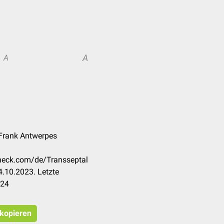
A
A
Frank Antwerpes
check.com/de/Transseptal
.10.2023. Letzte
024
 kopieren