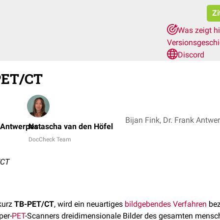
Zi
Was zeigt h
Versionsgesch
Discord
PET/CT
k Antwerpes
Natascha van den Höfel
DocCheck Team
/CT
 kurz
TB-PET/CT
, wird ein neuartiges
bildgebendes Verfahren
bez
per-
PET
-Scanners dreidimensionale Bilder des gesamten mensc