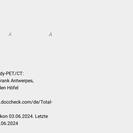
A
A
Body-PET/CT:
 Frank Antwerpes,
den Höfel
on.doccheck.com/de/Total-
kon 03.06.2024. Letzte
.06.2024