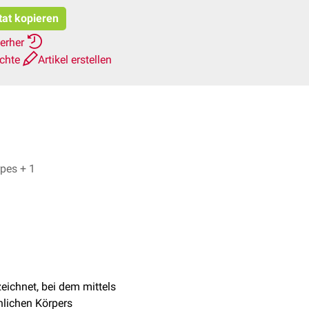
tat kopieren
ierher
ichte
Artikel erstellen
Bijan Fink, Dr. Frank Antwerpes + 1
eichnet, bei dem mittels
hlichen Körpers