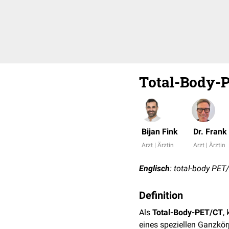
Total-Body-
Bijan Fink
Dr. Fran
Arzt | Ärztin
Arzt | Ärztin
Englisch
: total-body PET
Definition
Als
Total-Body-PET/CT
,
eines speziellen Ganzkör