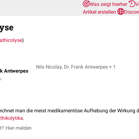
Was zeigt hierher
V
Artikel erstellen
Discor
yse
thicolyse
)
Nils Nicolay, Dr. Frank Antwerpes + 1
nk Antwerpes
in
ichnet man die meist medikamentöse Aufhebung der Wirkung 
hikolytika
.
et?
Hier melden