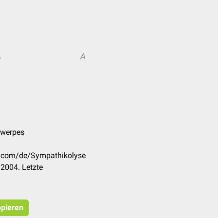
A
A
ntwerpes
ck.com/de/Sympathikolyse
2004. Letzte
opieren