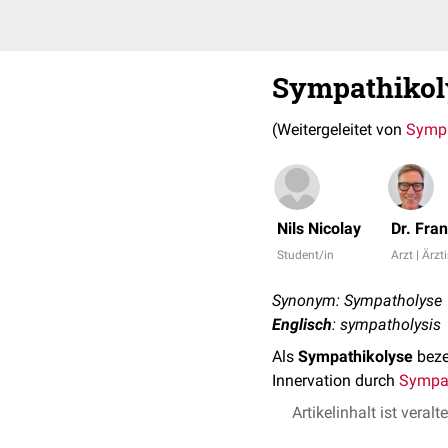
Sympathikol
(Weitergeleitet von
Sympa
Nils Nicolay
Dr. Fra
Student/in
Arzt | Ärzt
Synonym: Sympatholyse
Englisch
: sympatholysis
Als
Sympathikolyse
beze
Innervation durch
Sympat
Artikelinhalt ist veralt