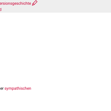
ersionsgeschichte
d
der
sympathischen