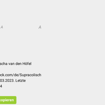
A
A
scha van den Höfel
heck.com/de/Supracolisch
03.2023. Letzte
24
 kopieren