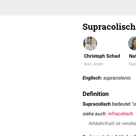
Supracolisch
Christoph Schad
Na
Arzt | Ärztin
Doc
Englisch:
supracolonic
Definition
Supracolisch
bedeutet "
siehe auch
:
infracolisch
Artikelinhalt ist veralt