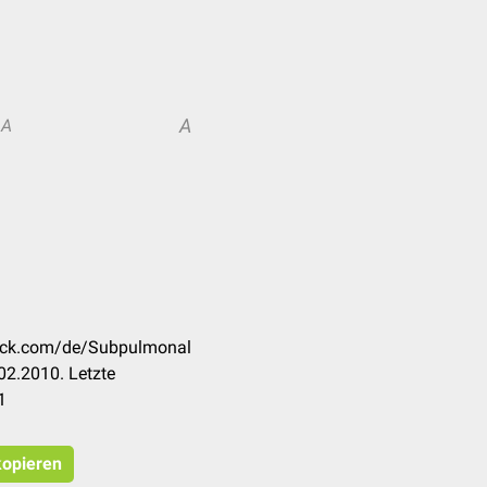
A
A
heck.com/de/Subpulmonal
02.2010. Letzte
1
kopieren